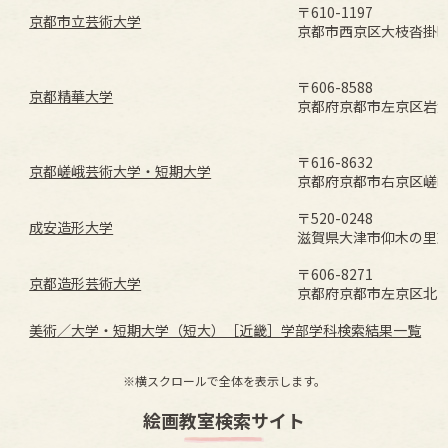
〒610-1197
京都市立芸術大学
京都市西京区大枝沓掛町1
〒606-8588
京都精華大学
京都府京都市左京区岩倉
〒616-8632
京都嵯峨芸術大学・短期大学
京都府京都市右京区嵯峨
〒520-0248
成安造形大学
滋賀県大津市仰木の里東4
〒606-8271
京都造形芸術大学
京都府京都市左京区北白川
美術／大学・短期大学（短大）［近畿］学部学科検索結果一覧
※横スクロールで全体を表示します。
絵画教室検索サイト