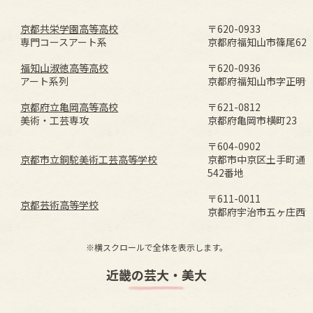
京都共栄学園高等高校
〒620-0933
専門コースアート系
京都府福知山市篠尾62-
福知山淑徳高等高校
〒620-0936
アート系列
京都府福知山市字正明寺3
京都府立亀岡高等高校
〒621-0812
美術・工芸専攻
京都府亀岡市横町23
〒604-0902
京都市立銅駝美術工芸高等学校
京都市中京区土手町通
542番地
〒611-0011
京都芸術高等学校
京都府宇治市五ヶ庄西浦
※横スクロールで全体を表示します。
近畿の芸大・美大